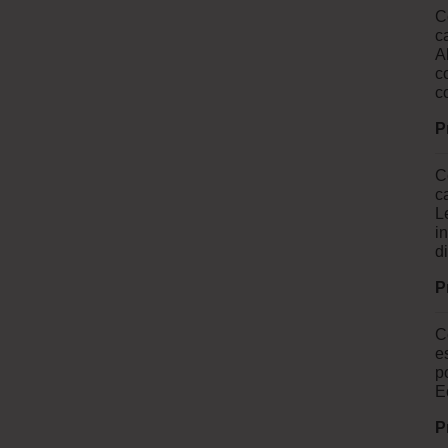
C
c
A
c
c
P
C
c
L
i
d
P
C
e
p
E
P