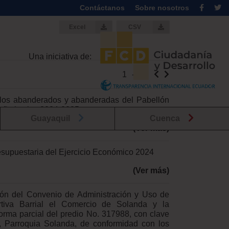
Contáctanos
Sobre nosotros
Excel
CSV
Una iniciativa de:
1
-
13
 los abanderados y abanderadas del Pabellón
 año lectivo 2024-2025,
Guayaquil
Cuenca
(Ver más)
esupuestaria del Ejercicio Económico 2024
(Ver más)
ción del Convenio de Administración y Uso de
rtiva Barrial el Comercio de Solanda y la
forma parcial del predio No. 317988, con clave
o, Parroquia Solanda, de conformidad con los