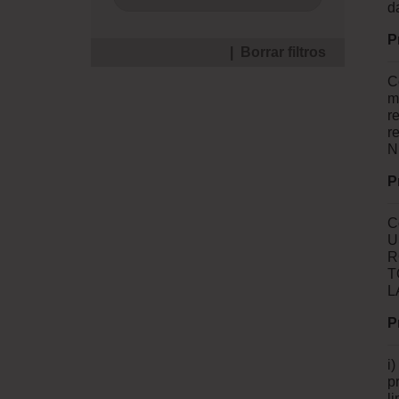
d
P
| Borrar filtros
C
m
r
r
N
P
C
U
R
T
L
P
i
p
l