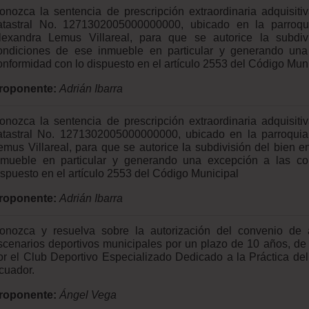
onozca la sentencia de prescripción extraordinaria adquisit
atastral No. 1271302005000000000, ubicado en la parroqui
lexandra Lemus Villareal, para que se autorice la subdi
ondiciones de ese inmueble en particular y generando una
onformidad con lo dispuesto en el artículo 2553 del Código Munic
roponente:
Adrián Ibarra
onozca la sentencia de prescripción extraordinaria adquisit
atastral No. 1271302005000000000, ubicado en la parroquia
emus Villareal, para que se autorice la subdivisión del bien
nmueble en particular y generando una excepción a las co
ispuesto en el artículo 2553 del Código Municipal
roponente:
Adrián Ibarra
onozca y resuelva sobre la autorización del convenio de a
scenarios deportivos municipales por un plazo de 10 años, de
or el Club Deportivo Especializado Dedicado a la Práctica del
cuador.
roponente:
Ángel Vega