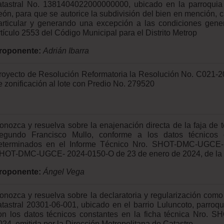
atastral No. 1381404022000000000, ubicado en la parroquia
eón, para que se autorice la subdivisión del bien en mención,
articular y generando una excepción a las condiciones gene
rtículo 2553 del Código Municipal para el Distrito Metrop
roponente:
Adrián Ibarra
royecto de Resolución Reformatoria la Resolución No. C021-
e zonificación al lote con Predio No. 279520
onozca y resuelva sobre la enajenación directa de la faja de te
egundo Francisco Mullo, conforme a los datos técnicos de
eterminados en el Informe Técnico Nro. SHOT-DMC-UGCE-2
HOT-DMC-UGCE- 2024-0150-O de 23 de enero de 2024, de la Di
roponente:
Ángel Vega
onozca y resuelva sobre la declaratoria y regularización como
atastral 20301-06-001, ubicado en el barrio Luluncoto, parroq
on los datos técnicos constantes en la ficha técnica Nro.
024, emitida por la Dirección Metropolitana de Catastro.