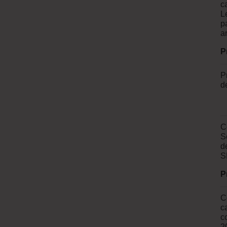
c
L
p
a
P
P
d
C
S
d
S
P
C
c
c
2