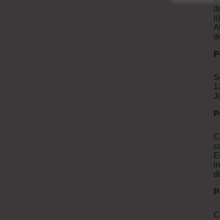
d
i
A
d
P
S
1
J
P
C
c
E
i
d
P
C