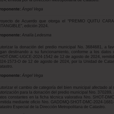
roponente:
Ángel Vega
royecto de Acuerdo que otorga el “PREMIO QUITU C
NTANGIBLE”, edición 2024.
roponente:
Analía Ledesma
utorizar la donación del predio municipal No. 3684681, a 
igan destinando a su funcionamiento, conforme a los datos co
HOT-DMC-UGCE-2024-1542 de 12 de agosto de 2024, remiti
024-1573-O de 12 de agosto de 2024, por la Unidad de Catast
atastro.
roponente:
Ángel Vega
utorizar el cambio de categoría del bien municipal afectado al 
utorización para la donación del predio municipal Nro. 370289, 
atos constantes en la ficha técnica valorativa Nro. SHOT-
emitida mediante oficio Nro. GADDMQ-SHOT-DMC-2024-1681-O
atastro Especial de la Dirección Metropolitana de Catastro.