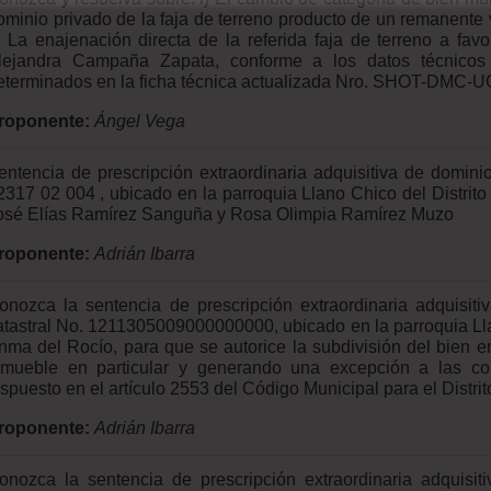
ominio privado de la faja de terreno producto de un remanente v
i) La enajenación directa de la referida faja de terreno a fav
lejandra Campaña Zapata, conforme a los datos técnicos d
eterminados en la ficha técnica actualizada Nro. SHOT-DMC-
roponente:
Ángel Vega
entencia de prescripción extraordinaria adquisitiva de domini
2317 02 004 , ubicado en la parroquia Llano Chico del Distrito 
osé Elías Ramírez Sanguña y Rosa Olimpia Ramírez Muzo
roponente:
Adrián Ibarra
onozca la sentencia de prescripción extraordinaria adquisit
atastral No. 1211305009000000000, ubicado en la parroquia Ll
nma del Rocío, para que se autorice la subdivisión del bien 
nmueble en particular y generando una excepción a las co
ispuesto en el artículo 2553 del Código Municipal para el Distri
roponente:
Adrián Ibarra
onozca la sentencia de prescripción extraordinaria adquisi