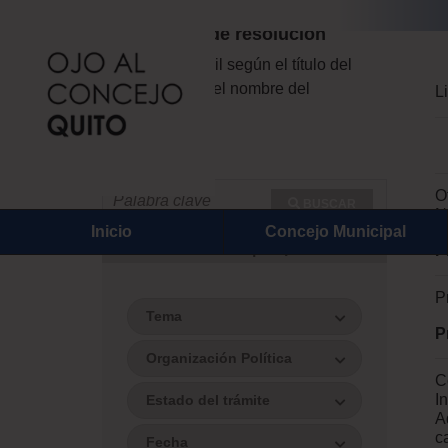
Proyectos de resolución
Búsqueda fácil según el título del
documento o el nombre del
L
proponente.
O
BUSCAR
N
Inicio
Concejo Municipal
Filtros
|
Expandir
todo
P
P
Tema
P
Organización Política
C
I
Estado del trámite
A
c
Fecha