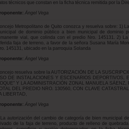
atos técnicos que constan en la ficha técnica remitida por la Dir
roponente:
Ángel Vega
oncejo Metropolitano de Quito conozca y resuelva sobre: 1) La
unicipal de dominio público a bien municipal de dominio pr
emanente vial, que colinda con el predio Nro. 145131. 2) La 
eferida faja de terreno, a favor de la señora Susana María Mor
ro. 145131, ubicado en la parroquia Solanda
roponente:
Ángel Vega
oncejo resuelva sobre la AUTORIZACIÓN DE LA SUSCRI
SO DE INSTALACIONES Y ESCENARIOS DEPORTIVOS, E
OQUE” Y LA ADMINISTRACIÓN ZONAL MANUELA SÁENZ, 
OTAL DEL PREDIO NRO. 130560, CON CLAVE CATASTRAL 
A LIBERTAD,
roponente:
Ángel Vega
) La autorización del cambio de categoría de bien municipal d
rivado de la faja de terreno, producto de relleno de quebrada
inderos, superficie y avalúo determinados en la ficha té