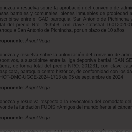
onozca y resuelva sobre la aprobación del convenio de admini
asas barriales y comunales, bienes inmuebles de propiedad mu
uscribirse entre el GAD parroquial San Antonio de Pichincha y
otal del predio Nro. 283508, con clave catastral 160130200
arroquia San Antonio de Pichincha, por un plazo de 10 años.
roponente:
Ángel Vega
onozca y resuelva sobre la autorización del convenio de admin
eportivos, a suscribirse entre la liga deportiva barrial “SAN
áenz, de forma total del predio NRO. 201231, con clave catas
aspicara, parroquia centro histórico, de conformidad con los da
HOT-DMC-UGCE-2024-1713 de 05 de septiembre de 2024
roponente:
Ángel Vega
onozca y resuelva respecto a la revocatoria del comodato de
avor de la fundación FUDIS «Amigos del mundo frente al cánce
roponente:
Ángel Vega
onozca y resuelva sobre: i) El cambio de categoría de bien mu