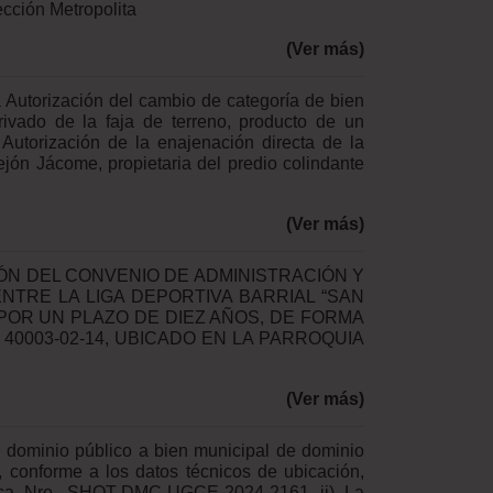
ección Metropolita
(Ver más)
 Autorización del cambio de categoría de bien
ivado de la faja de terreno, producto de un
Autorización de la enajenación directa de la
ejón Jácome, propietaria del predio colindante
(Ver más)
PCIÓN DEL CONVENIO DE ADMINISTRACIÓN Y
NTRE LA LIGA DEPORTIVA BARRIAL “SAN
POR UN PLAZO DE DIEZ AÑOS, DE FORMA
40003-02-14, UBICADO EN LA PARROQUIA
(Ver más)
e dominio público a bien municipal de dominio
, conforme a los datos técnicos de ubicación,
cnica Nro. SHOT-DMC-UGCE-2024-2161 ii) La