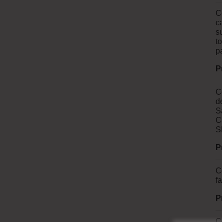
C
c
s
t
p
P
C
d
S
C
S
P
C
f
P
C