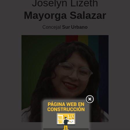
Joselyn Lizeth
Mayorga Salazar
Concejal
Sur Urbano