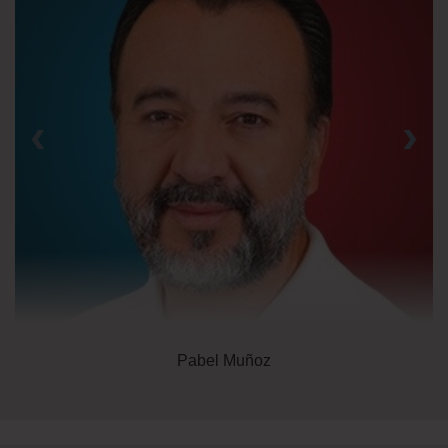
‹
›
Pabel Muñoz