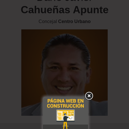
Cahueñas Apunte
Concejal
Centro Urbano