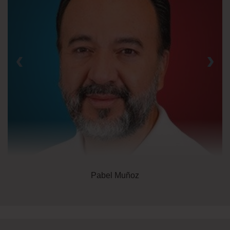
‹
›
Pabel Muñoz