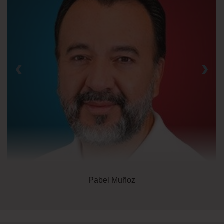
‹
›
Pabel Muñoz