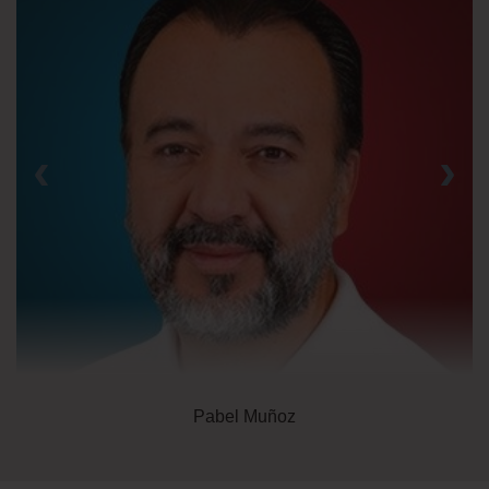
‹
›
Pabel Muñoz