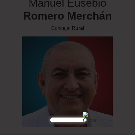
Manuel Eusebio
Romero Merchán
Concejal
Rural