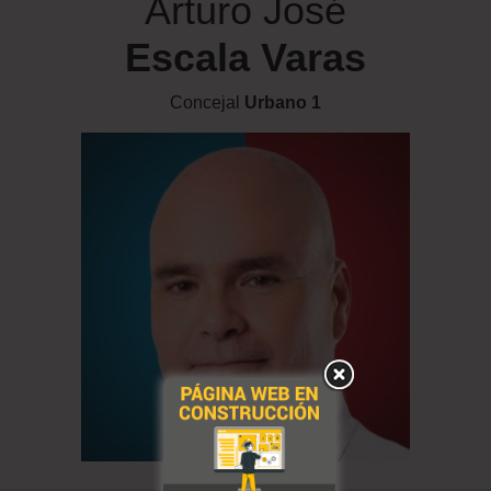
Arturo José
Escala Varas
Concejal
Urbano 1