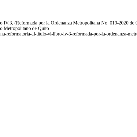
bro IV.3, (Reformada por la Ordenanza Metropolitana No. 019-2020 d
to Metropolitano de Quito
ana-reformatoria-al-titulo-vi-libro-iv-3-reformada-por-la-ordenanza-m