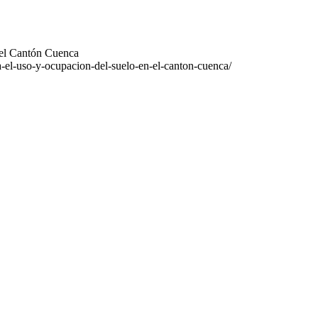
 el Cantón Cuenca
a-el-uso-y-ocupacion-del-suelo-en-el-canton-cuenca/