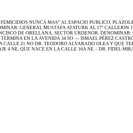
FEMICIDIOS NUNCA MAS” AL ESPACIO PUBLICO, PLAZOLE
MINAR: GENERAL MUSTAFA ATATURK AL 17° CALLEJON 16
NCISCO DE ORELLANA, SECTOR URDENOR. DENOMINAR: S
TERMINA EN LA AVENIDA 34 SO — ISMAEL PÉREZ CASTRO
LA CALLE 21 NO DR. TEODORO ALVARADO OLEA Y QUE TER
E 4 NE, QUE NACE EN LA CALLE 16A NE – DR. FIDEL MIR